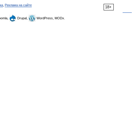
ка
,
Реклама на сайте
18+
omla,
Drupal,
WordPress, MODx.