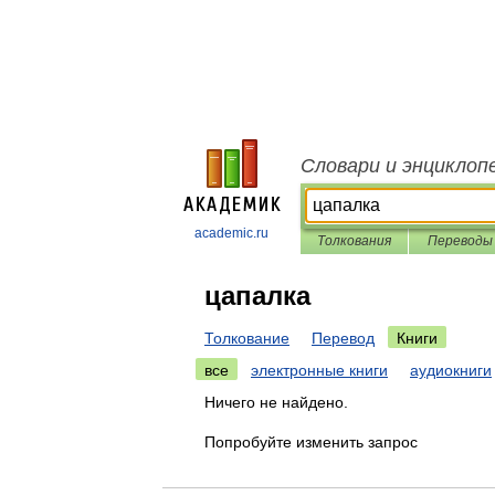
Словари и энциклоп
academic.ru
Толкования
Переводы
цапалка
Толкование
Перевод
Книги
все
электронные книги
аудиокниги
Ничего не найдено.
Попробуйте изменить запрос